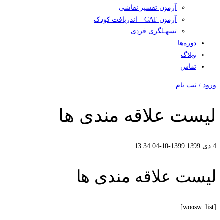
آزمون تفسیر نقاشی
آزمون CAT – اندریافت کودک
تسهیلگری فردی
دوره‌ها
وبلاگ
تماس
ورود / ثبت نام
لیست علاقه مندی ها
4 دی 1399
1399-10-04 13:34
لیست علاقه مندی ها
[woosw_list]